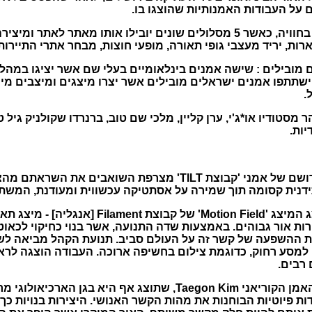
גם השנה, הקהל מוזמן להשתתף בחוויה, כאשר 5 מסלולים שונים יובילו אותו מא
ארות, יריד מעצבי גופי תאורה, מופעי חוצות, מבחר אתרי התיירות
רח הפסטיבל כ-70 אמנים מובילים : שישה אמנים בינלאומיים בעלי שם אשר יציג
שתתפו אמנים ישראלים מובילים אשר יצרו מיצגים ומיצבים מיוח
.
 מסטודיו או*ג'י, ערן קליין, מלכי שם טוב, ברנרדו שקולניק גיל טי
יות.
בשער יפו, יוצגו שני מיצבים רבי רושם של אמני 'קבוצת TILT' מצרפ
עתידנית קסומה תוך שמירה על אסתטיקה עכשווית ומעודנת, המשת
בגן הארכיאולוגי מרכז דוידסון יוצג המיצג 'on Field
רות אור גבוהים. באמצעות שדה התנועה, אשר בנוי כחיקוי לכאו
את ההשפעה של קשר זה על העולם סביב. תנועת הקהל מביאה לשי
רבים.
העבודה 'שמלה ל- 5 אנשים' של האמן הקוריאני Taegon Kim, שתוצג אף 
יוצר האמן עבודות פיוטיות הבוחנות את מהות הקשר האנושי. היצירות בנויו