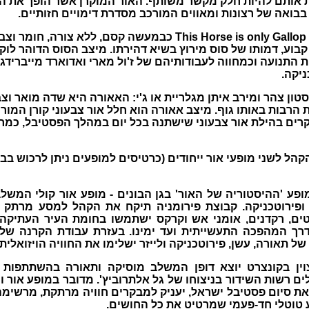
ות אותם להיות חלק מקשר משותף. האור המוקרן אשר הופך את 
ואה של רצונות ומאווים המורכב מסדרת דימויים חזותיים.
קבוע, דמותו של סוס מירוץ בשיא דהירתו. מיצב הסוס הדוהר לוק
ת התנועה וכמחווה לעבודותיהם של ז'ול מארי ואדוארד מייברידג'
ניקה.
סטון צהר ומירב איתן
מגלריית או ג'י:
האאורה היא שדה מואר וצבע
הרבות באותו גוף. מיצב אאורה הוא חלל אור צבעוני קורן המור
רים בהילת אור צבעוני שישתנה בכל יום במהלך הפסטיבל, כמחו
ל לשני מופעי אור ייחודים (כרטיסים למופעים ניתן לרכוש בב
מופע 'ההיסטוריה של האור' בגן הבונים - מופע אור קולי המש
 ופירוטכניקה. קבוצת פירומניה תיקח את הקהל למסע מרתק
טים, רקדנים, אומני אש וקרקס ישתמשו בחומת העיר העתיקה
דרך המהפכה התעשייתית ועד ימינו. בעזרת עבודת הקרנה של
 תאורה, עשן, פירוטכניקה ולייזר ישלימו את החוויה הויזואלית
וין בקונצרט יוצא דופן המשלב מוסיקה ותאורה בהשתתפות 
ם רשות השידור בניצוחו של גל אלתרוביץ'. מדובר במופע אור וי
את סיום פסטיבל ישראל, יעניק למבקרים חוויה מרתקת, מרשימ
 טוטלי חד-פעמי שמרטיט את כל החושים.