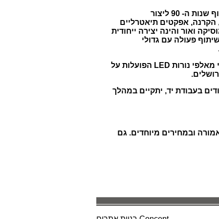
גרט הוף הוא מחלוצי האמנים שהפכו את האור לאלמנט מרכזי ביצירת אירוע מונומנטלי והחלו בסוף שנות ה- 90 ליצור
, הקרנה, אפקטים תיאטרליים
יקה ואור והינה יצירה ייחודית
שיתוף פעולה עם גדולי
כמו כן, חברת Blachere הצרפתית תעניק במסגרת הפסטיבל לעיר ירושלים פסל "עץ" ייחודי העשוי מאלפי נורות LED הפועלות על
רושלים.
צרים גופי תאורה ייחודים בעבודת יד, יתקיים במהלך
אמורה ובמחירים מיוחדים. גם
Concept
בניית אתרים