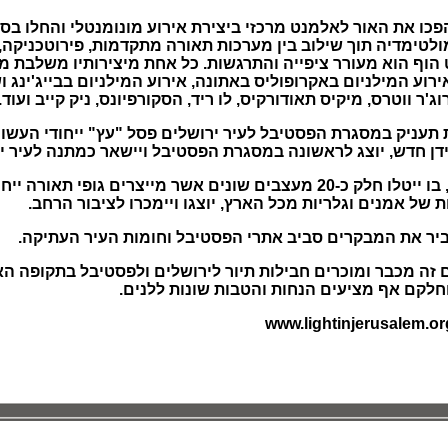
ולטימדיה תוך שילוב בין מערכות תאורה מתקדמות, פירוטכניקה
 הוף הוא מעורר ציפייה והתרגשות. כל אחת מיצירותיו משלבת מוס
אירוע המילניום באקרופוליס באתונה, אירוע המילניום בבייג'ינג ו
ג'ר ווטרס, מיקיס תאודורקיס, לו ריד, הסקורפיונס, ניק קייב ועוד.
דן חדש, יוצג לראשונה במסגרת הפסטיבל ויישאר כמתנה לעיר י
יריד מעצבי גופי תאורה מפוסלים, בו ייטלו חלק כ-20 מעצבים שונים אשר מיי
 של אמנים וגלריות מכל הארץ, יוצגו ויימכרו לציבור הרחב.
יר את המבקרים סביב אתרי הפסטיבל וחומות העיר העתיקה.
ם זה מכבר ומוכרים חבילות תיור לירושלים ולפסטיבל בתקופה ה
וחלקם אף מציעים הנחות והטבות שונות ללנים.
www.lightinjerusalem.org