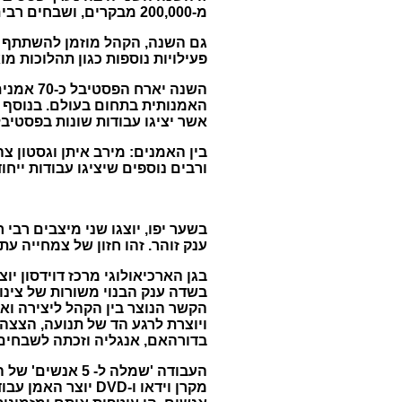
מ-200,000 מבקרים, ושבחים רבים על העבודות האמנותיות שהוצגו בו.
פעילויות נוספות כגון תהלוכות מו
השנה יא
האמנותית בתחום בעולם. בנוסף י
אשר יציגו עבודות שונות בפסטיבל
בין האמנים: מירב איתן וגסטון צהר
ורבים נוספים שיציגו עבודות ייחוד
ענק זוהר. זהו חזון של צמחייה 
בשדה ענק הבנוי משורות של צינו
הקשר הנוצר בין הקהל ליצירה ו
בדורהאם, אנגליה וזכתה לשבחים 
מקרן וידאו ו-DVD 