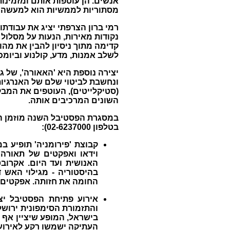
אנשים. הן עוטפות אותם ומזמינ
מסתוריות לממשיות הוא למעשה בב
נקודות מאירות, הנעות על מסלול 
קדימה מתוך ניסיון להבין את מהו
לשלב אמנות, מדע, קולנוע וביומכ
יצירה נוספת היא 'האאורה', של ג
ונחשבת לביטוי שלם של האנרגיות 
(סטיקלייטים), העוטפים את המבק
השונים המרכיבים אותה.
במסגרת הפסטיבל השנה מוזמן הקה
בטלפון 02-6237000):
קבוצת 'פירומניה' תופיע ב
וידאו ואפקטים של תאורה
האנושית ועד היום. אקרוב
בהיסטוריה - מגילוי האש 
החומה את חזותה. אפקטים של
אירוע פתיחת הפסטיבל יצ
והתזמורת הסימפונית ירושלי
בישראל, המופע שיציין אף 
העתיקה ישמשו רקע לאירוע