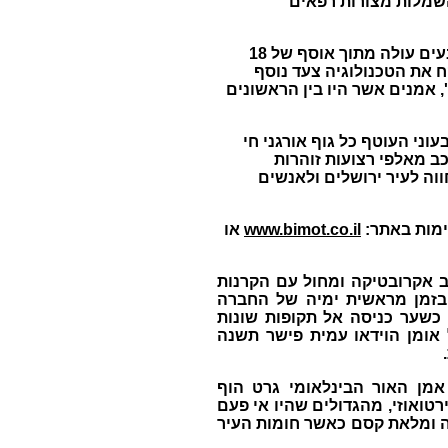
השמלות מצורות רפאים
רמי ברון הצרפתי יציג את עבודתו This Horse is only Gallop כבמעשה קסם, ללא צורה, חומר וצבעים עולה מתוך אוסף של 18
ח את הטכנולוגיה צעד נוסף
, אמנים אשר היו בין הראשונים
וני העוטף כל גוף אורגני חי
כב מאלפי רצועות זוהרות
וה לעיר ירושלים ולאנשים
ימות באתר:
www.bimot.co.il
או
לב אקרובטיקה ומחול עם הקרנות
 בזמן מראשית ימיה של החברה
 כשער כניסה אל תקופות שונות
 אומן הוידאו עמית פישר תשנה
.
אמן האור הבינלאומי גרט הוף
רטואוזי, מהגדולים שהיו אי פעם
ה ומלאת קסם כאשר חומות העיר