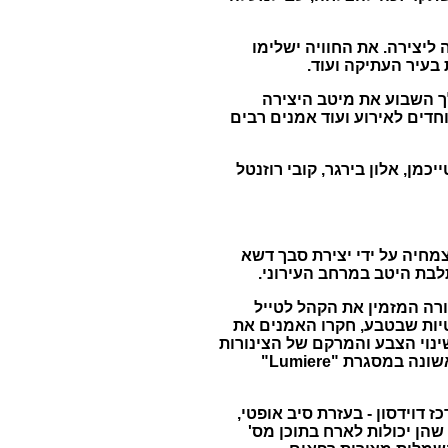
תר לאתר ומיצירה ליצירה. את החוויה ישלימו
 בעיר העתיקה ועוד.
ו במהלך השבוע את מיטב היצירה
דים לאירוע ועוד אמנים רבים
יכמן, אלון בירגר, קובי רוזנטל
ת השואבים את השראתם מהצמחיה על ידי יצירת סבך דשא
לבת היטב במרחב העירוני.
Moti' של קבוצת Filament [אנגליה] - מיצג תאורה המזמין את הקהל לטייל
טיות שבטבע, חקרו האמנים את
נוי הצבע והמרקם של הצינורות
ויוצרת לרגע הד של תנועה, הצצה למסע רחוק, כדוגמת צילום בחשיפה ארוכה. העבודה הוצגה לראשונה במסגרת "Lumiere"
היא בגן הארכיאולוגי מרכז דוידסון - בעזרת סיב אופטי,
ת כך שהן יכולות לארח בתוכן מס'