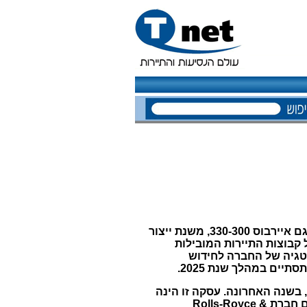
חברת גלובל כנפיים ליסינג, מקבוצת כנפיים אחזקות, הודיעה על השלמת עסקה לרכישת מטוס מדגם איירבוס 330-300, משנת ייצור
 קבוצות התיירות המובילות
מאז הרבעון הרביעי של 2013, במסגרת האסטרטגיה של החברה לחידוש
ים במהלך שנת 2025.
 בשנה האחרונה. עסקה זו הינה
חלק מהאסטרטגיה שלנו לחידוש ולהרחבת צי המטוסים. רכישת הA330-300, שנעשית במשותף עם חברת Rolls-Royce &