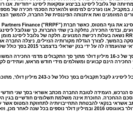
, מעידה על מומחיותה של גלובל ליסינג בביצוע עסקאות ליסינג ייחודיות. 
 במקביל, אנו נערכים למימוש ולהארכת הסכמי חכירה של מספר
זרים המזומנים ואת איתנותה הפיננסית של החברה, להמשך הצמ
מומן 
עסקה בהמשך. לצורך הגדלת מקורותיה הנזילים, ניצלה החברה 
חברת גלובל ליסינג צפויה לקבל סך של כ-16 מיליון דולר מתוך סך התקבולים מדמ
הנרכש, העמידה לטובת החברה מכתב אשראי בסך שני חודשי ח
הסכם ההחכרה. החוכרת אינה משלמת תשלומים חודשיים בגין השי
 אשראי בנקאי להבטחת התחייבויותיה לתחזוקת המטוס אשר עומד
ועתיד לעלות לסך של שני מיליון דולר באוגוסט 2016 ובמיליון דולר נוספים בכ