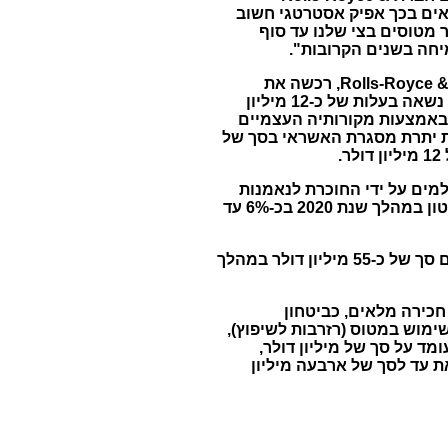
אנו רואים בכך אפיק אסטרטגי חשוב
 מטוסים בצי שלנו עד סוף
יחה בשנים הקרובות".
במסגרת העסקה, רכשה גלובל ליסינג את גוף המטוס, כאשר חברת Rolls-Royce & Partners Finance ("RRPF"), רכשה את
מנועיו. עלות רכישת המטוס והמנועים, ובדמי החכירה, נחלקה בין שתי החברות, כך שגלובל ליסינג נשאה בעלות של כ-12 מיליון
באמצעות מקורותיה העצמיים
את יתרת מסגרת האשראי בסך של
י החכירה המשולמים על ידי החוכרת לנאמנות
באמצעותה מבוצעת העסקה. דמי החכירה הינם קבועים ומשולמים מידי חודש מראש, ועתידים לקטון במהלך שנת 2020 בכ-6% עד
בשנים הקרובות צפויה חברת גלובל ליסיניג לקבל תקבולים בסך כולל של כ-243 מיליון דולר, מתוכם סך של כ-55 מיליון דולר במהלך
כירה מלאים, כביטחון
מוש במטוס (רזרבות לשיפוץ),
 על סך של מיליון דולר,
ל שנה לאחר מכן, וזאת עד לסך של ארבעה מיליון